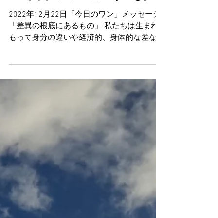
2022年12月22日
「今日のワン」（165）
2022年12月22日「今日のワン」メッセージ
「差異の根底にあるもの」 私たちは生まれ
もって身分の違いや経済的、身体的な差なる
ものを抱えながら生きているが、マリアの賛
歌には次のように記されている。「主はその
腕で力を振るい、思い上がる者を打ち散ら
し、権力ある者をその座から引...