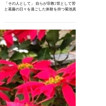
2022年12月19日
「今日のワン」（164）
2022年12月19日「今日のワン」メッセージ
「その人として」 自らが宗教2世として苦悩
と葛藤の日々を過ごした体験を持つ菊池真理
子さんの著書「神様がいる家で育ちました～
宗教2世の私たち～」。著者を含め7人の方
の体験談が綴られている。この著書からは
「私を私として認めて愛して...