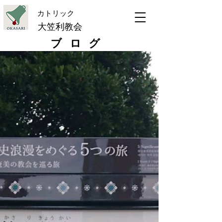
​カトリック
大笠利教会
ブログ