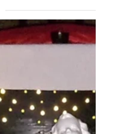
「奄美歴史浪漫探訪案内板」 約2年前から県
による「魅力ある観光地づくり」整備事業と
して勧められてきた歴史探訪の案内版が、こ
の度大笠利教会正門そばに設置されることに
なった。大笠利教会の歩みと「アンジェラス
の鐘」の歴史の解説が掲示...