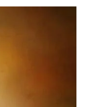
2022年12月25日「今日のワン」メッセージ
「クリスマス寒波」 今年のクリスマスは寒
波の影響で、とても風の冷たいクリスマスと
なった。24日は大笠利教会での聖夜ミサ。
明けて、25日は喜界島でのクリスマス。風
速10m以上あると欠航の可能性が高い喜界島
便だけに、少し不安もあっ...