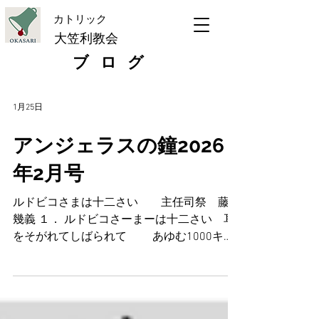
​カトリック
大笠利教会
ブログ
1月25日
アンジェラスの鐘2026
年2月号
ルドビコさまは十二さい 主任司祭 藤澤
幾義 １． ルドビコさーまーは十二さい 耳
をそがれてしばられて あゆむ1000キロ
雪のみち ちさいあしあと血がにじむ ２．
ルドビコさーまーがにっこりと 笑って槍を
受けたとき 西坂丘の夕映えに ひらり
と散った梅の花 この詩は、二月五日に迎