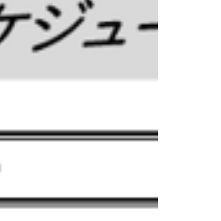
える26聖人の中の聖ルドビコを称える永井
隆博士の詩です。二十六聖人は1597年2月5
日長崎の西坂の丘で日本人20名外国人6名の
司祭、修道者、信者が太閤秀吉の命令による
殉教によって貴い命を神に捧げ、世界的にも
有名な二十六聖殉教者が誕生しました。その
中には、三人のうら若い遊び盛りの少年が含
まれていたのです。ルドビコ茨木12歳、13
歳のアントニオそして15歳のトマス小崎で
した。 上記の永井隆博士の詩は、26聖人
がたどった殉教への苦しい道中、大変な仕打
ちを受けながら歩き続けた姿が思い浮かばさ
れます。京都から長崎までの約1000キロの
道のりを一か月以上かけて極寒の中を歩き続
けた苦しい、困難な道、それは筆舌に尽くし
がたいほどのものだったのです。最初に片耳
を切り落とされて