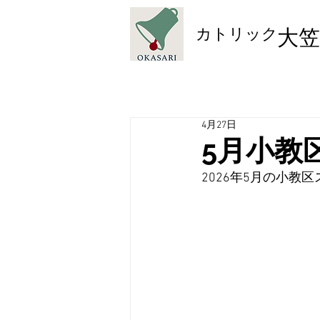
​カトリック
大笠
4月27日
5月小教
2026年5月の小教