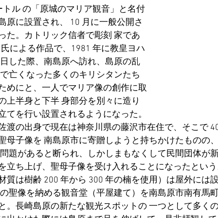
メートル の「原城のマリア観音」と名付
原に設置され、 10 月に一般公開さ
った。カトリック信者で彫刻 家であ
）氏による作品で、1981 年に教皇ヨハ
が来日した際、南島原へ訪れ、島原の乱
城で亡くなった多くのキリシタンたち
ためにと、一人でマリア像の創作に取
の上半身と下半 身部分を別々に造り
立てを行い設置されるようになった。
佐渡の出身で現在は神奈川県の藤沢市在住で、そこで 40
聖母子像を 南島原市に寄贈しようと持ちかけたものの
は問題があると断られ、しかしまもなくして民間団体が新
を立ち上げ、聖母子像を受け入れることになったという
質は樹齢 200 年から 300 年の楠を使用）は屋外には
この聖像を納める観音堂（平屋建て）を南島原市南有馬町
と。長崎島原の新たな観光スポットの 一つとして多く