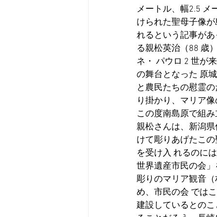
メートル、幅2.5 
けられた聖母子像が島
れるという記事があ
る親松英治（88 歳
ネ・ パウロ 2 世
の舞台となった 原
と農民たちの慰霊の
り掛かり、マリア像
この度南島原で組み
親松さんは、新潟県
けて彫りあげたこの
を受け入 れるのに
世界遺産市民の会」
彫りのマリア観音（材
め、市民の会 では
建設しているとのこ