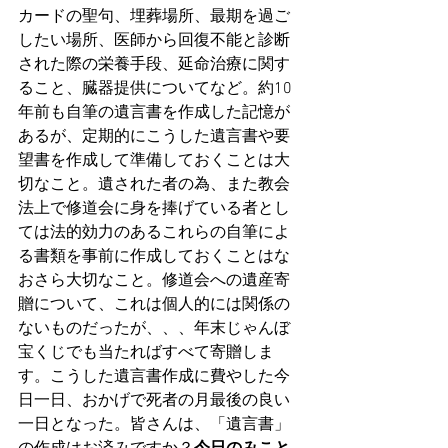
カードの聖句、埋葬場所、最期を過ご
したい場所、医師から回復不能と診断
された際の栄養手段、延命治療に関す
ること、臓器提供についてなど。約10
年前も自筆の遺言書を作成した記憶が
あるが、定期的にこうした遺言書や要
望書を作成して準備しておくことは大
切なこと。遺された者の為、また教会
法上で修道会に身を捧げている者とし
ては法的効力のあるこれらの自筆によ
る書類を事前に作成しておくことはな
おさら大切なこと。修道会への遺産寄
贈について、これは個人的には関係の
ないものだったが、、、年末じゃんぼ
宝くじでも当たればすべて寄贈しま
す。こうした遺言書作成に費やした今
日一日、おかげで死者の月最後の良い
一日となった。皆さんは、「遺言書」