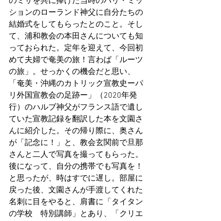
のミサを共に捧げた当時のパリ・ミッ
ションのローランド神父に自分たちの
結婚式をしてもらったとのこと。そし
て、浦和教会の本田さんについても知
っておられた。定年を迎えて、今回初
めて夫婦で奄美の旅！言わば「ルーツ
の旅」。せっかくの機会だと思い、
「奄美・沖縄のカトリック宣教史ーパ
リ外国宣教会の足跡ー」（2020年発
行）のハルブ神父がフランス語で遺し
ていた宣教記録を翻訳した本を文園さ
んに紹介した。その帰り際に、奥さん
が「記念に！」と、教会玄関前で旦那
さんと二人で写真を撮ってもらった。
後になって、自分の携帯でも写真を！
と思ったが、時はすでに遅し。部屋に
戻った後、文園さんが手渡してくれた
名刺に目をやると、肩書に「タイタン
の学校　特別講師」とあり、「クリエ