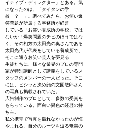
イティブ・ディレクター」とある。気
になったのは、「タイタンの学
校！？　」。調べてみたら、お笑い爆
笑問題が所属する事務所が経営
している「お笑い養成所の学校」では
ないか！爆笑問題のチビのほうではな
く、その相方の太田光の奥さんである
太田光代が代表をしている養成所で、
そこに通うお笑い芸人を夢見る
生徒たちに、様々な業界のプロの専門
家が特別講師として講義をしているス
タッフのメンバーの一人だった。そこ
には、ビシッと決め顔の文園敏郎さん
の写真も掲載されていた。
広告制作のプロとして、多数の受賞を
もらっている。面白い異色の経歴の持
ち主。
私の携帯で写真を撮れなかったのが悔
やまれる。自分のルーツを辿る奄美の