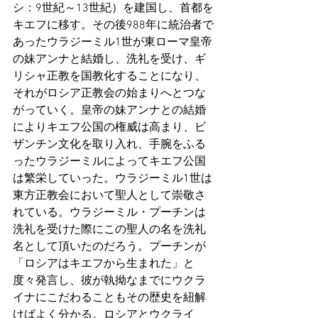
シ：9世紀～13世紀）を建国し、首都を
キエフに移す。その後988年に統治者で
あったウラジーミル1世が東ローマ皇帝
の妹アンナと結婚し、洗礼を受け、ギ
リシャ正教を国教化することになり、
それがロシア正教会の始まりへとつな
がっていく。皇帝の妹アンナとの結婚
によりキエフ公国の権威は高まり、ビ
ザンチン文化を取り入れ、手腕をふる
ったウラジーミルによってキエフ公国
は繁栄していった。ウラジーミル1世は
東方正教会において聖人として崇敬さ
れている。ウラジーミル・プーチンは
洗礼を受けた際にこの聖人の名を洗礼
名として頂いたのだろう。プーチンが
「ロシアはキエフから生まれた」と
度々発言し、彼が執拗なまでにウクラ
イナにこだわることもその歴史を紐解
けばよく分かる。ロシアとウクライ