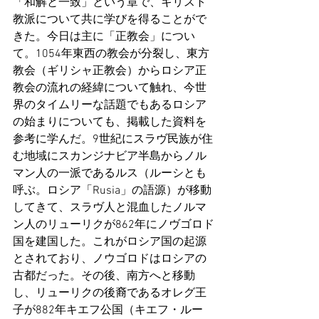
「和解と一致」という章で、キリスト
教派について共に学びを得ることがで
きた。今日は主に「正教会」につい
て。1054年東西の教会が分裂し、東方
教会（ギリシャ正教会）からロシア正
教会の流れの経緯について触れ、今世
界のタイムリーな話題でもあるロシア
の始まりについても、掲載した資料を
参考に学んだ。9世紀にスラヴ民族が住
む地域にスカンジナビア半島からノル
マン人の一派であるルス（ルーシとも
呼ぶ。ロシア「Rusia」の語源）が移動
してきて、スラヴ人と混血したノルマ
ン人のリューリクが862年にノヴゴロド
国を建国した。これがロシア国の起源
とされており、ノウゴロドはロシアの
古都だった。その後、南方へと移動
し、リューリクの後裔であるオレグ王
子が882年キエフ公国（キエフ・ルー