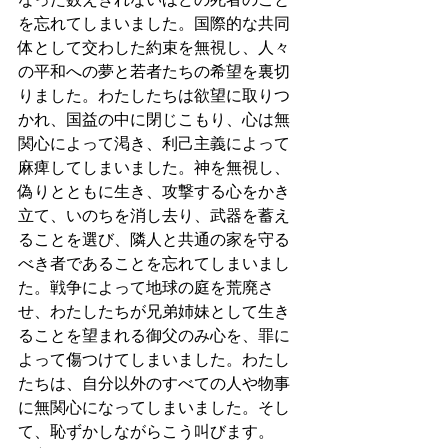
なった数えきれないほどの死者のこと
を忘れてしまいました。国際的な共同
体として交わした約束を無視し、人々
の平和への夢と若者たちの希望を裏切
りました。わたしたちは欲望に取りつ
かれ、国益の中に閉じこもり、心は無
関心によって渇き、利己主義によって
麻痺してしまいました。神を無視し、
偽りとともに生き、攻撃する心をかき
立て、いのちを消し去り、武器を蓄え
ることを選び、隣人と共通の家を守る
べき者であることを忘れてしまいまし
た。戦争によって地球の庭を荒廃さ
せ、わたしたちが兄弟姉妹として生き
ることを望まれる御父のみ心を、罪に
よって傷つけてしまいました。わたし
たちは、自分以外のすべての人や物事
に無関心になってしまいました。そし
て、恥ずかしながらこう叫びます。