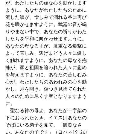
が、わたしたちの頑な心を動かします
ように。あなたがわたしたちのために
流した涙が、憎しみで涸れる谷に再び
花を咲かせますように。武器の音が鳴
りやまない中で、あなたの祈りがわた
したちを平和に向かわせますように。
あなたの母なる手が、度重なる爆撃に
よって苦しみ、逃げまどう人々に優し
く触れますように。あなたの母なる抱
擁が、家と祖国を追われた人々に慰め
を与えますように。あなたの苦しむみ
心が、わたしたちのあわれみの心を動
かし、扉を開き、傷つき見捨てられた
人々のために尽くす者となりますよう
に。
　聖なる神の母よ、あなたが十字架の
下におられたとき、イエスはあなたの
そばにいる弟子を見て、「御覧なさ
い。あなたの子です」（ヨハネ19･26)