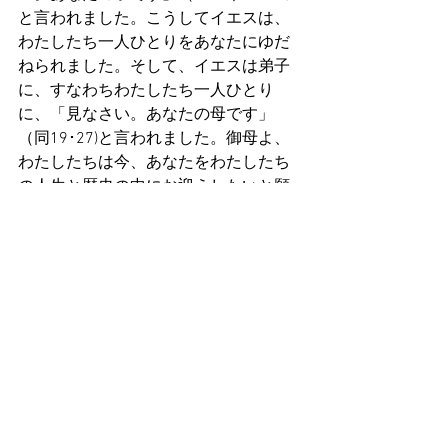
と言われました。こうしてイエスは、
わたしたち一人ひとりをあなたにゆだ
ねられました。そして、イエスは弟子
に、すなわちわたしたち一人ひとり
に、「見なさい。あなたの母です」
（同19･27)と言われました。御母よ、
わたしたちは今、あなたをわたしたち
の人生と歴史の中にお迎えしたいと願
っています。今この時、疲れ果て、動
揺した人類は、あなたとともに十字架
の下に立っています。そして、あなた
に信頼し、あなたを通してキリストに
自らを奉献したいと望んでいます。愛
をもってあなたを崇敬するウクライナ
とロシアの民は、あなたにより頼んで
います。あなたのみ心は、彼らのため
に、そして戦争、飢餓、不正義、貧困
によって殺されたすべての人のために